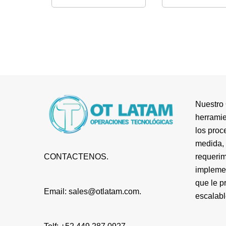
Nuestro 
herramie
los proc
medida, 
requerim
CONTACTENOS.
impleme
que le p
Email: sales@otlatam.com.
escalabl