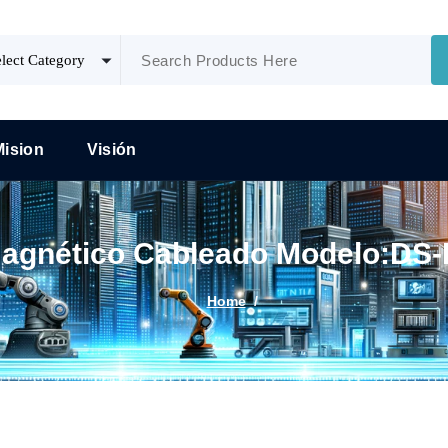
Mision
Visión
Magnético Cableado Modelo:DS
Home
/