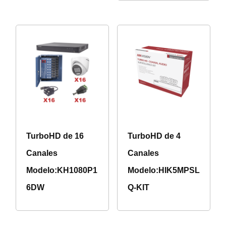
TurboHD de 16
TurboHD de 4
Canales
Canales
Modelo:KH1080P1
Modelo:HIK5MPSL
6DW
Q-KIT