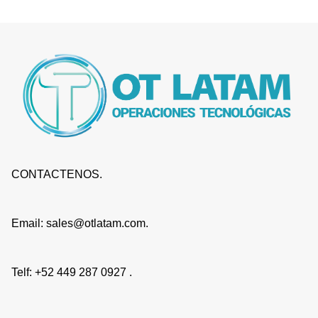
CONTACTENOS.
Email: sales@otlatam.com.
Telf: +52 449 287 0927 .