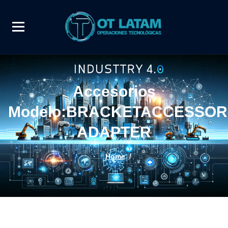
Accesorios
Modelo:BRACKETACCESSOR
ADAPTER
Home
/