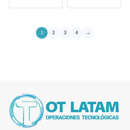
1
2
3
4
→