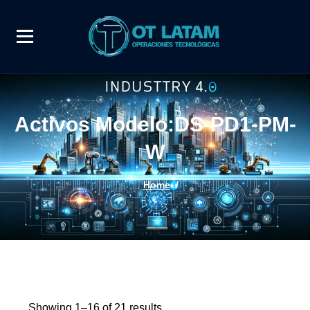
Activos Modelo:DS-PD1-PM-
W
Home
/
Showing 1–16 of 21 results