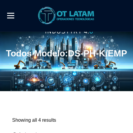
Todos Modelo:DS-PH-K/EMP
Home
/
Showing all 4 results