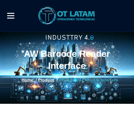
AW Barcode Reader
Interface
Home
/
Product
/
AW Barcode Reader Interface