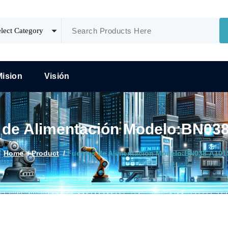
Mision
Visión
 de Alimentación Modelo:BN03
Home
/
Product
/
Fuentes de Alimentación Modelo:BN038-A101