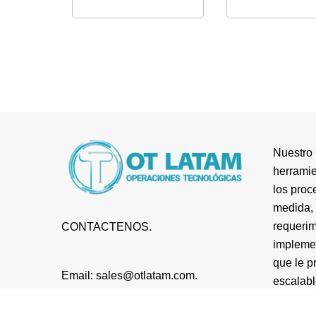
Nuestro 
herramie
los proc
medida, 
requerim
CONTACTENOS.
impleme
que le p
Email: sales@otlatam.com.
escalabl