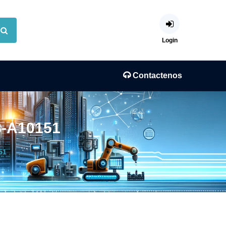
Login
Contactenos
8-A10151
51