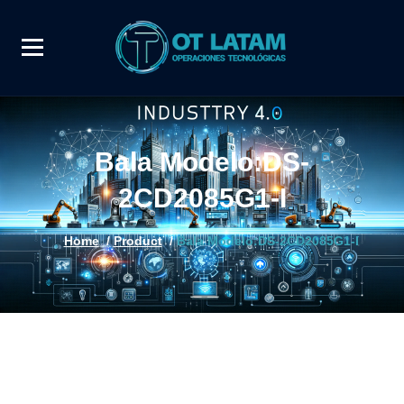
Bala Modelo:DS-
2CD2085G1-I
Home
/
Product
/
Bala Modelo:DS-2CD2085G1-I