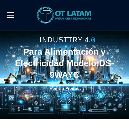
Para Alimentación y
Electricidad Modelo:DS-
9WAYC
Home
/
Product
/
Para Alimentación y Electricidad Modelo:DS-9WAYC