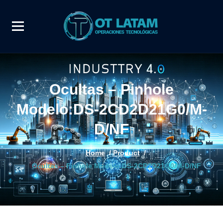
Ocultas – Pinhole
Modelo:DS-2CD2D21G0/M-
D/NF
Home
/
Product
/
Ocultas – Pinhole Modelo:DS-2CD2D21G0/M-D/NF