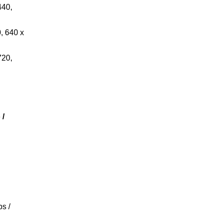
440,
, 640 x
720,
 /
ps /