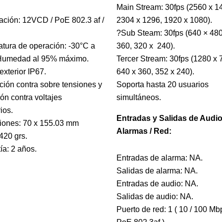
Main Stream: 30fps (2560 x 1
ación: 12VCD / PoE 802.3 af /
2304 x 1296, 1920 x 1080).
?Sub Steam: 30fps (640 × 480
tura de operación: -30°C a
360, 320 x 240).
 Humedad al 95% máximo.
Tercer Stream: 30fps (1280 x 
exterior IP67.
640 x 360, 352 x 240).
ción contra sobre tensiones y
Soporta hasta 20 usuarios
ión contra voltajes
simultáneos.
rios.
Entradas y Salidas de Audio
iones: 70 x 155.03 mm
Alarmas / Red:
420 grs.
ía: 2 años.
Entradas de alarma: NA.
Salidas de alarma: NA.
Entradas de audio: NA.
Salidas de audio: NA.
Puerto de red: 1 ( 10 / 100 Mb