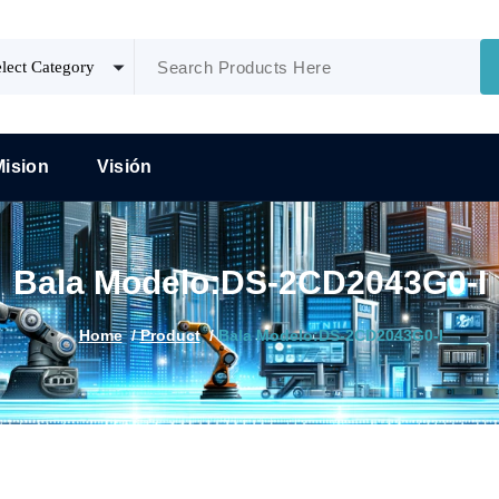
Mision
Visión
Bala Modelo:DS-2CD2043G0-I
Home
/
Product
/
Bala Modelo:DS-2CD2043G0-I