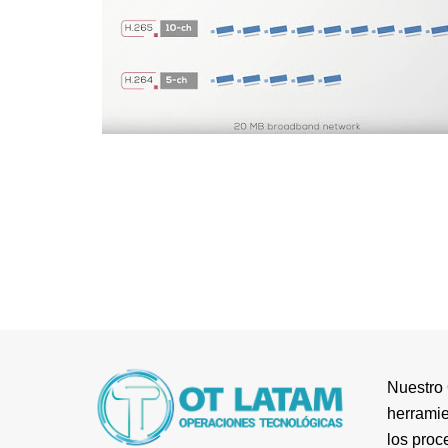
Nuestro 
herramie
los proc