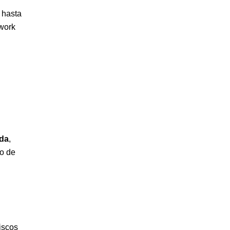
 hasta
work
nda
,
o de
iscos