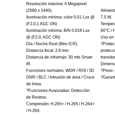
Resolución máxima: 4 Megapixel
(
2560 x 1440).
Aliment
Iluminación mínima: color 0.01 Lux @
7.5 W.
(F2.0,1 AGC ON)
Tempera
Iluminación mínima: B/N 0.018 Lux
60°C /
@ (F2.0, AGC ON)
Uso en 
Día / Noche Real (filtro ICR).
?Protec
Distancia focal: 2.8 mm
protecc
Distancia de infrarrojo: 30 mts Smart
transito
IR.
Dimens
Funciones normales: WDR / ROI / 3D
?Peso: 
DNR / BLC / Intrusión de área / Cruce
?Garant
de linea.
?Funciones Avanzadas: Detección
de Rostros.
Compresión: H.265+ / H.265 / H.264+
/ H.264.