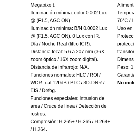
Megapixel).
Aliment
Iluminación mínima: color 0.002 Lux
Tempera
@ (F1.5, AGC ON)
70°C /
Iluminación mínima: B/N 0.0002 Lux
Uso en 
@ (F1.5, AGC ON), 0 Lux con IR.
Protecc
Día / Noche Real (filtro ICR).
protecc
Distancia focal: 5.6 a 207 mm (36X
transito
zoom óptico / 16X zoom digital).
Dimensi
Distancia de infrarrojo: N/A.
Peso: 1
Funciones normales: HLC / ROI /
Garantí
WDR real 120dB / BLC / 3D-DNR /
No incl
EIS / Defog.
Funciones especiales: Intrusion de
area / Cruce de linea / Detección de
rostros.
Compresión: H.265+ / H.265 / H.264+
/ H.264.