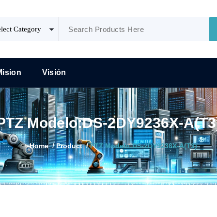
Mision
Visión
PTZ Modelo:DS-2DY9236X-A(T3
Home
/
Product
/
PTZ Modelo:DS-2DY9236X-A(T3)