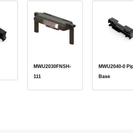
MWU2030FNSH-
MWU2040-0 Pi
111
Base