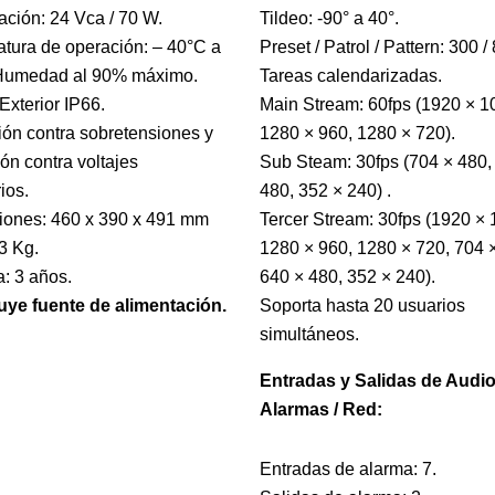
ación: 24 Vca / 70 W.
Tildeo: -90° a 40°.
tura de operación: – 40°C a
Preset / Patrol / Pattern: 300 / 8
 Humedad al 90% máximo.
Tareas calendarizadas.
Exterior IP66.
Main Stream: 60fps (1920 × 1
ión contra sobretensiones y
1280 × 960, 1280 × 720).
ión contra voltajes
Sub Steam: 30fps (704 × 480,
rios.
480, 352 × 240) .
ones: 460 x 390 x 491 mm
Tercer Stream: 30fps (1920 × 
3 Kg.
1280 × 960, 1280 × 720, 704 
a: 3 años.
640 × 480, 352 × 240).
uye fuente de alimentación.
Soporta hasta 20 usuarios
simultáneos.
Entradas y Salidas de Audio
Alarmas / Red:
Entradas de alarma: 7.