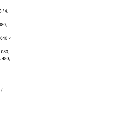
 / 4.
080,
 640 ×
1080,
× 480,
 /