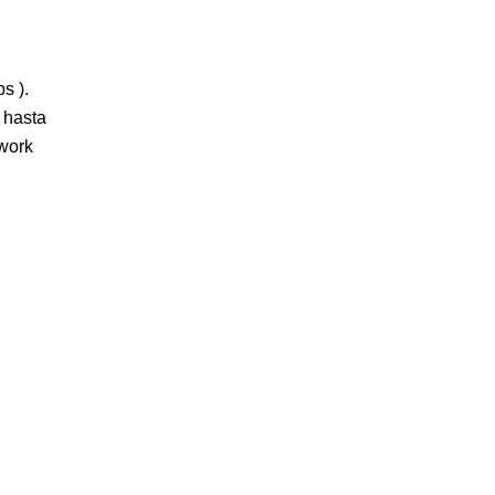
s ).
 hasta
work