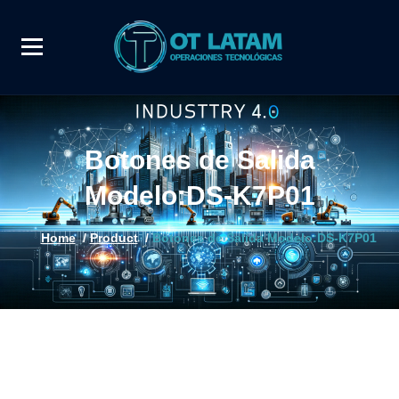
Botones de Salida
Modelo:DS-K7P01
Home
/
Product
/
Botones de Salida Modelo:DS-K7P01