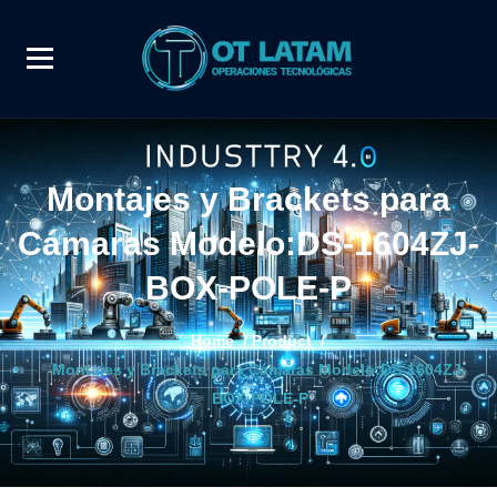
Montajes y Brackets para
Cámaras Modelo:DS-1604ZJ-
BOX-POLE-P
Home
/
Product
/
Montajes y Brackets para Cámaras Modelo:DS-1604ZJ-
BOX-POLE-P