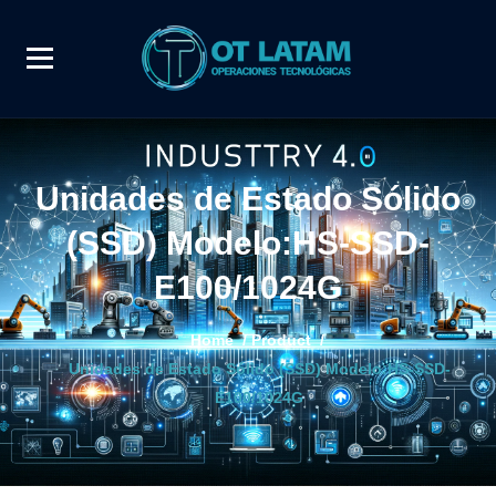
Unidades de Estado Sólido
(SSD) Modelo:HS-SSD-
E100/1024G
Home
/
Product
/
Unidades de Estado Sólido (SSD) Modelo:HS-SSD-
E100/1024G