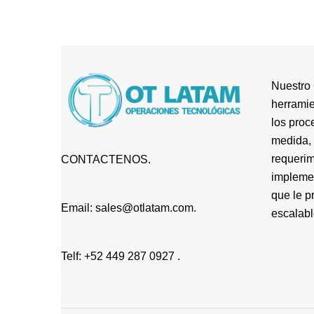
Nuestro 
herramie
los proc
medida, 
requerim
CONTACTENOS.
impleme
que le p
Email: sales@otlatam.com.
escalabl
Telf: +52 449 287 0927 .