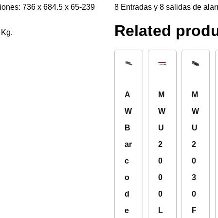
ones: 736 x 684.5 x 65-239
8 Entradas y 8 salidas de ala
Related prod
 Kg.
A
M
M
W
W
W
B
U
U
ar
2
2
c
0
0
o
0
3
d
0
0
e
L
F