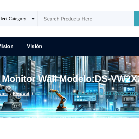
Mision
Visión
 / Monitor Wall Modelo:DS-VW
ome
/
Product
/
Video Wall / Monitor Wall Modelo:DS-VW2X2LUY