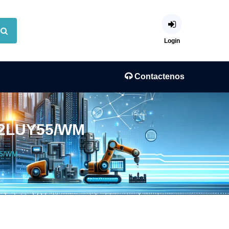
Login
Contactenos
2X2LUY55/WM
55/WM