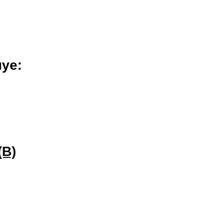
uye:
(B)