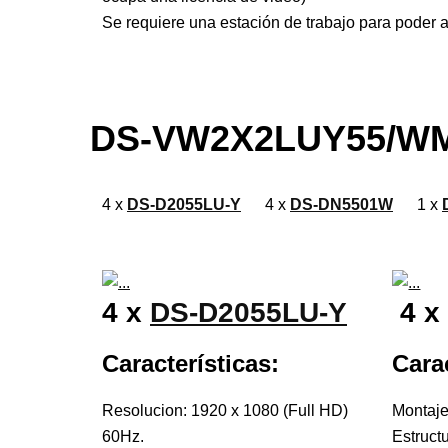
Se requiere una estación de trabajo para poder ad
DS-VW2X2LUY55/W
4 x
DS-D2055LU-Y
4 x
DS-DN5501W
1 x
4 x
DS-D2055LU-Y
4 
Características:
Carac
Resolucion: 1920 x 1080 (Full HD)
Montaje
60Hz.
Estruct