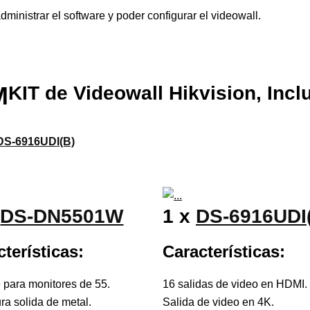
ministrar el software y poder configurar el videowall.
M
KIT de Videowall Hikvision, Incl
DS-6916UDI(B)
x
DS-DN5501W
1 x
DS-6916UDI
terísticas:
Características:
 para monitores de 55.
16 salidas de video en HDMI.
ura solida de metal.
Salida de video en 4K.