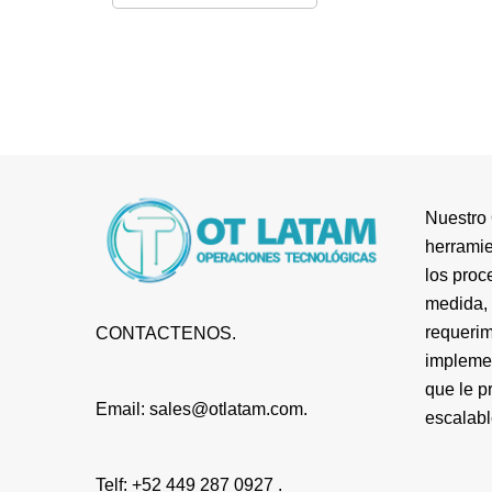
Nuestro 
herramie
los proc
medida, 
requerim
CONTACTENOS.
impleme
que le p
Email: sales@otlatam.com.
escalabl
Telf: +52 449 287 0927 .