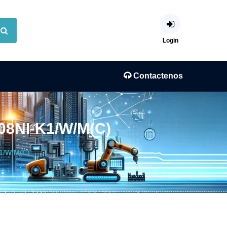
Login
Contactenos
08NI-K1/W/M(C)
1/W/M(C)