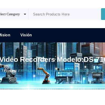
Mision
Visión
Video Recorders Modelo:DS-71
e
/
Product
/
NVRs Network Video Recorders Modelo:DS-7108NI-K