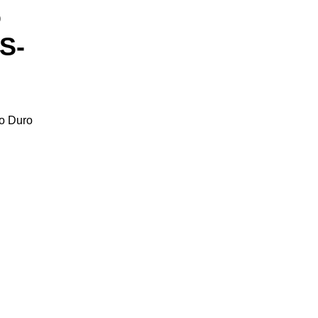
o
S-
co Duro