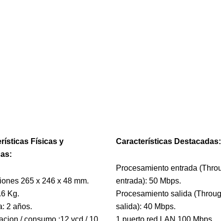
rísticas Físicas y
Características Destacadas:
cas:
Procesamiento entrada (Thro
ones 265 x 246 x 48 mm.
entrada): 50 Mbps.
.6 Kg.
Procesamiento salida (Throu
a: 2 años.
salida): 40 Mbps.
acion / consumo :12 vcd / 10
1 puerto red LAN 100 Mbps.