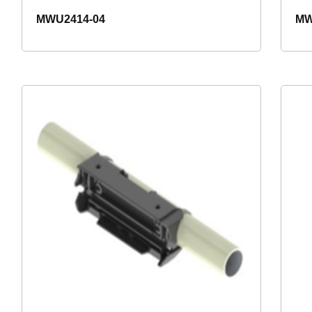
MWU2414-04
MW