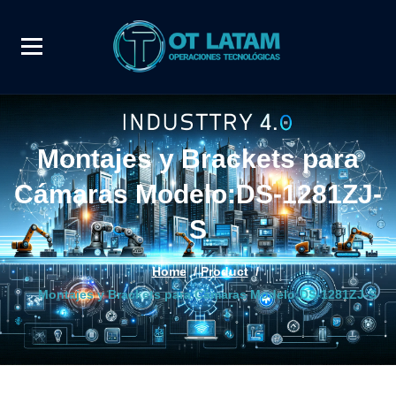
Montajes y Brackets para
Cámaras Modelo:DS-1281ZJ-
S
Home
/
Product
/
Montajes y Brackets para Cámaras Modelo:DS-1281ZJ-S