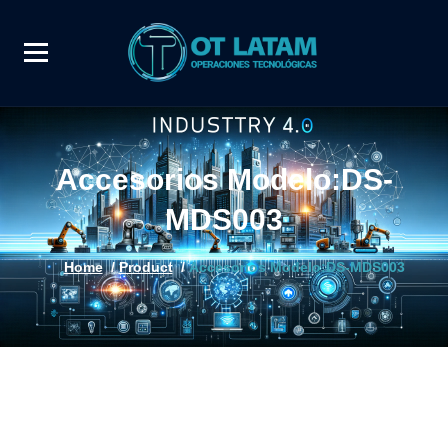
Accesorios Modelo:DS-
MDS003
Home
/
Product
/
Accesorios Modelo:DS-MDS003