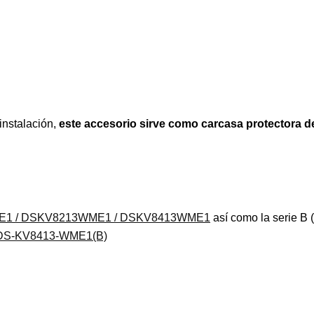
instalación,
este accesorio sirve como carcasa protectora d
1 /
DSKV8213WME1 /
DSKV8413WME1
así como la serie B 
DS-KV8413-WME1(B)