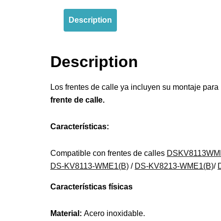
Description
Description
Los frentes de calle ya incluyen su montaje para 
frente de calle.
Características:
Compatible con frentes de calles
DSKV8113WME
DS-KV8113-WME1(B)
/
DS-KV8213-WME1(B)
/
Características físicas
Material:
Acer
o inoxidab
le
.