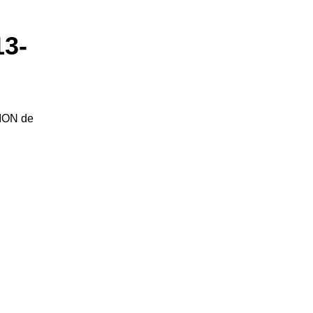
3-
SION de