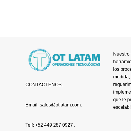
Nuestro 
herramie
los proc
medida, 
requerim
CONTACTENOS.
impleme
que le p
Email: sales@otlatam.com.
escalabl
Telf: +52 449 287 0927 .