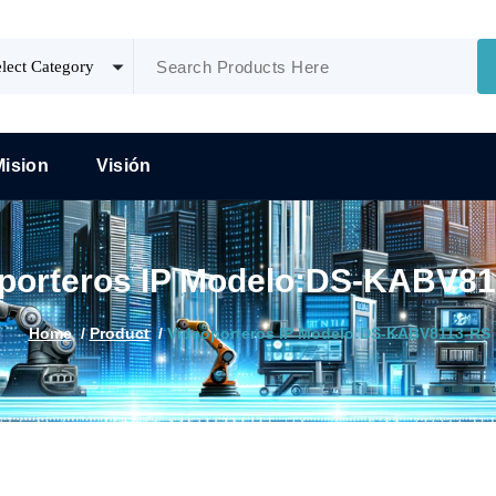
Mision
Visión
porteros IP Modelo:DS-KABV8
Home
/
Product
/
Videoporteros IP Modelo:DS-KABV8113-RS