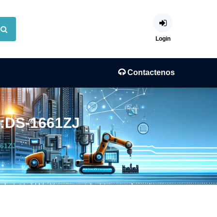
Login
Contactenos
o:DS-1661ZJ
661ZJ