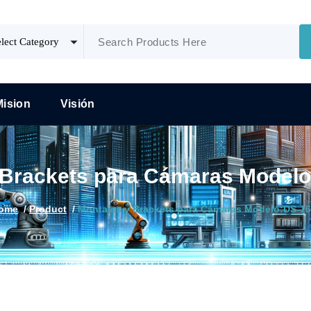
Mision
Visión
 Brackets para Cámaras Model
ome
/
Product
/
Montajes y Brackets para Cámaras Modelo:DS-1