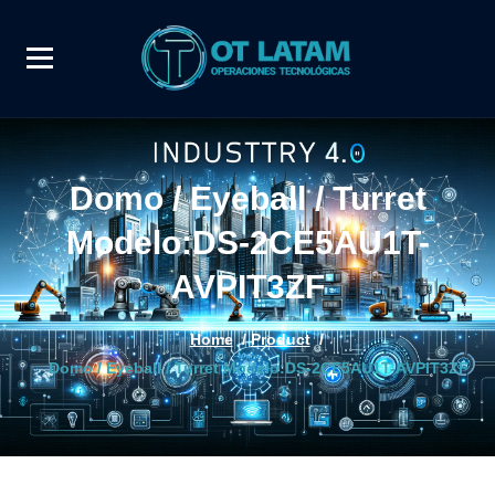
Domo / Eyeball / Turret
Modelo:DS-2CE5AU1T-
AVPIT3ZF
Home
/
Product
/
Domo / Eyeball / Turret Modelo:DS-2CE5AU1T-AVPIT3ZF