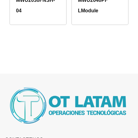
MWU2030FNSH-
MWU2040PF
04
LModule