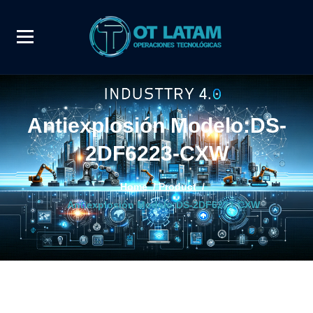
Antiexplosión Modelo:DS-
2DF6223-CXW
Home
/
Product
/
Antiexplosión Modelo:DS-2DF6223-CXW