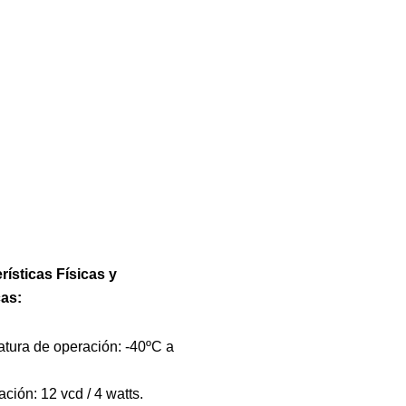
rísticas Físicas y
cas:
tura de operación: -40ºC a
ción: 12 vcd / 4 watts.