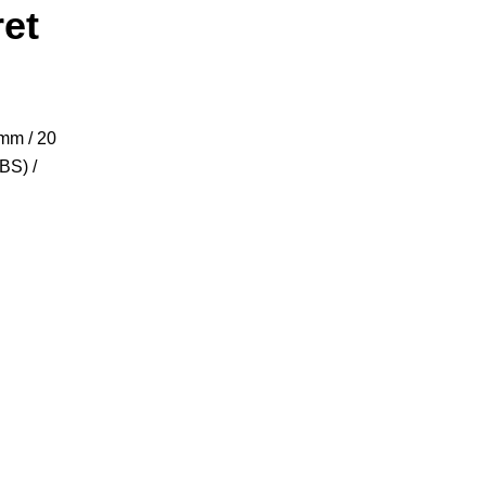
ret
mm / 20
BS) /