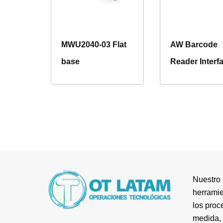
MWU2040-03 Flat
AW Barcode
base
Reader Interf
Nuestro 
herramie
los proc
medida, 