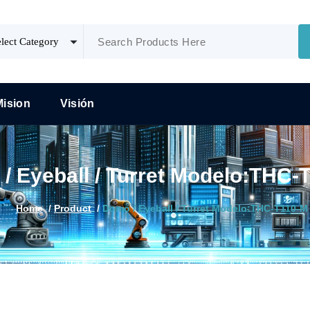
Mision
Visión
/ Eyeball / Turret Modelo:THC-
Home
/
Product
/
Domo / Eyeball / Turret Modelo:THC-T110-M