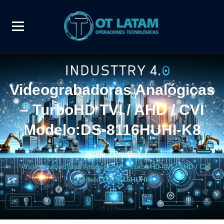
Videograbadoras Analógicas
– TurboHD TVI / AHD / CVI
Modelo:DS-8116HUHI-K8
Home
/
Product
/
Videograbadoras Analógicas – TurboHD TVI / AHD / CVI
Modelo:DS-8116HUHI-K8