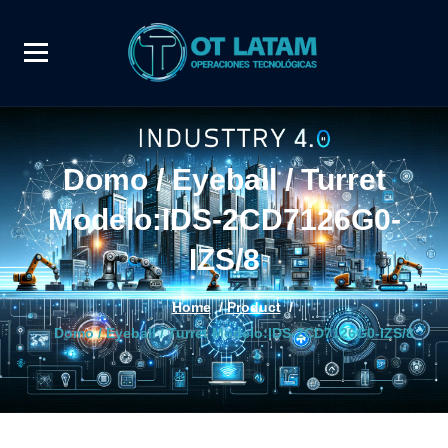
Domo / Eyeball / Turret
Modelo:IDS-2CD7126G0-
IZS/8
Home
/
Product
/
Domo / Eyeball / Turret Modelo:IDS-2CD7126G0-IZS/8