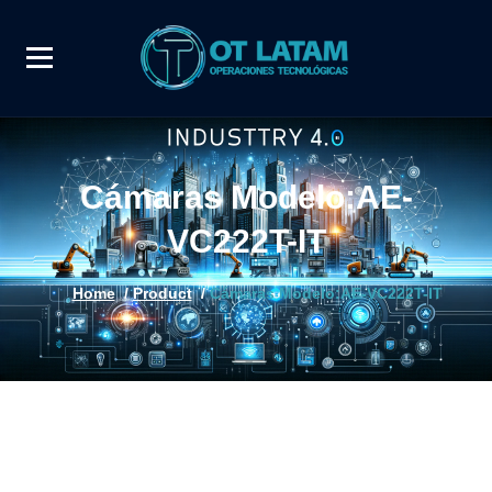
Cámaras Modelo:AE-
VC222T-IT
Home
/
Product
/
Cámaras Modelo:AE-VC222T-IT