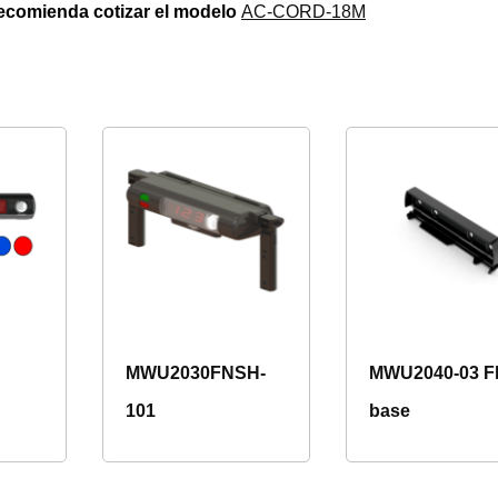
recomienda cotizar el modelo
AC-CORD-18M
S
MWU2030FNSH-
MWU2040-03 Fl
101
base