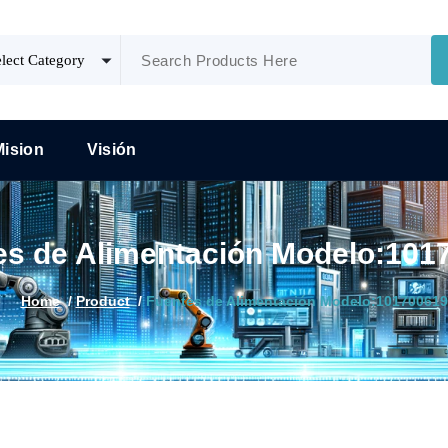
Mision
Visión
es de Alimentación Modelo:101
Home
/
Product
/
Fuentes de Alimentación Modelo:101700619