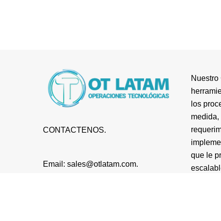
Nuestro 
herramie
los proc
medida, 
requerim
CONTACTENOS.
impleme
que le p
Email: sales@otlatam.com.
escalabl
Telf: +52 449 287 0927 .