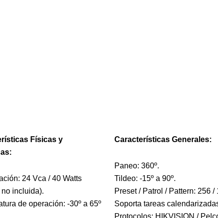
rísticas Físicas y
Características Generales:
cas:
Paneo: 360º.
ación: 24 Vca / 40 Watts
Tildeo: -15º a 90º.
 no incluida).
Preset / Patrol / Pattern: 256 / 
tura de operación: -30º a 65º
Soporta tareas calendarizada
Protocolos: HIKVISION / Pelco