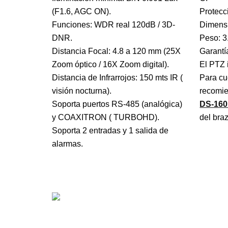
(F1.6, AGC ON).
Protecci
Funciones: WDR real 120dB / 3D-
Dimensi
DNR.
Peso: 3
Distancia Focal: 4.8 a 120 mm (25X
Garantí
Zoom óptico / 16X Zoom digital).
El PTZ 
Distancia de Infrarrojos: 150 mts IR (
Para cu
visión nocturna).
recomie
Soporta puertos RS-485 (analógica)
DS-160
y COAXITRON ( TURBOHD).
del braz
Soporta 2 entradas y 1 salida de
alarmas.