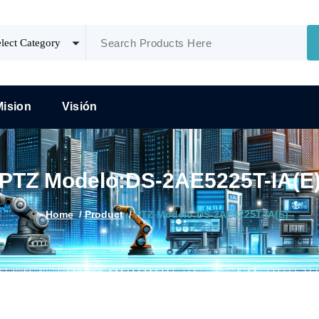
Mision
Visión
PTZ Modelo:DS-2AE5225T-IA(E
Home
/
Product
/
PTZ Modelo:DS-2AE5225T-IA(E)