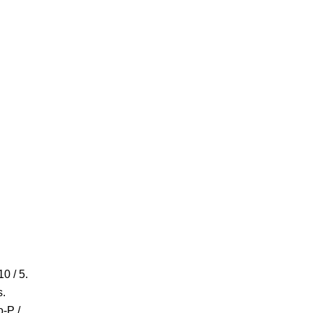
10 / 5.
s.
-P /