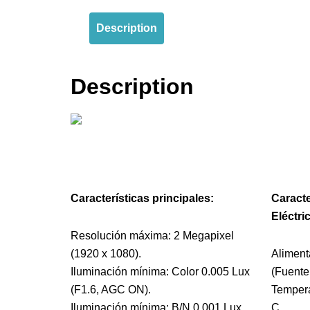
Description
Description
Características principales:
Caracte
Eléctri
Resolución máxima: 2 Megapixel
(1920 x 1080).
Aliment
Iluminación mínima: Color 0.005 Lux
(Fuente
(F1.6, AGC ON).
Tempera
Iluminación mínima: B/N 0.001 Lux
C.