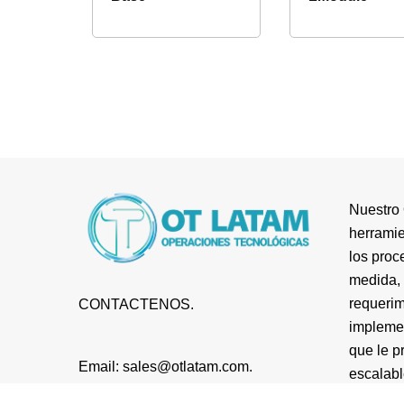
Nuestro 
herramie
los proc
medida, 
requerim
CONTACTENOS.
impleme
que le p
Email: sales@otlatam.com.
escalabl