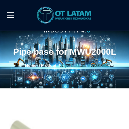
Pipe base for MWU2000L
Home
/
Product
/
Pipe base for MWU2000L