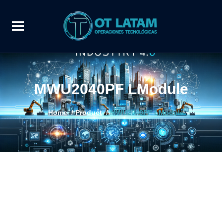
MWU2040PF LModule
Home
/
Product
/
MWU2040PF LModule