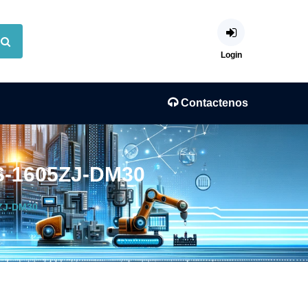
Login
Contactenos
DS-1605ZJ-DM30
5ZJ-DM30