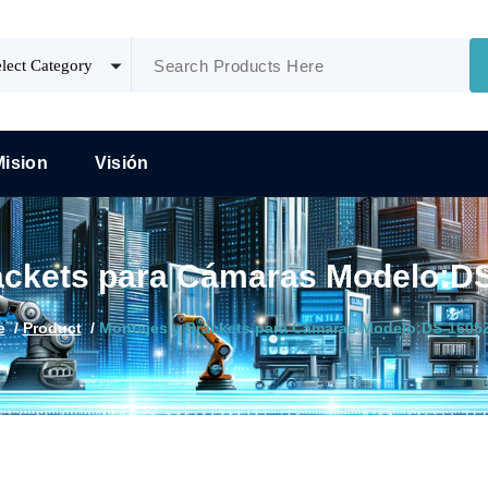
Mision
Visión
ackets para Cámaras Modelo:
e
/
Product
/
Montajes y Brackets para Cámaras Modelo:DS-160