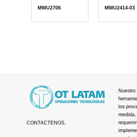
MWU2706
MWU2414-03
Nuestro 
herramie
los proc
medida, 
requerim
CONTACTENOS.
impleme