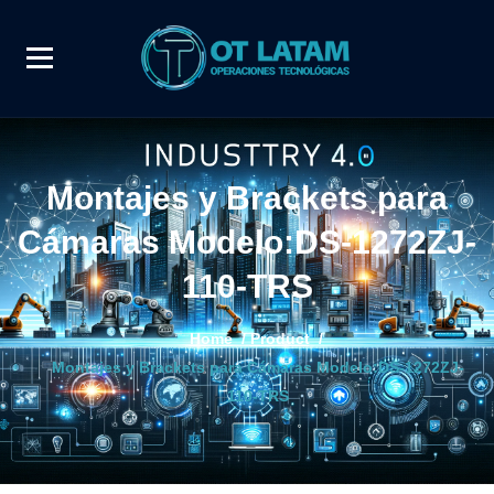
Montajes y Brackets para
Cámaras Modelo:DS-1272ZJ-
110-TRS
Home
/
Product
/
Montajes y Brackets para Cámaras Modelo:DS-1272ZJ-
110-TRS