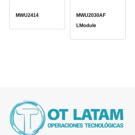
MWU2414
MWU2030AF
LModule