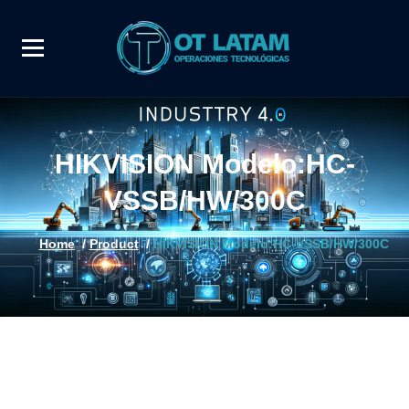
HIKVISION Modelo:HC-
VSSB/HW/300C
Home
/
Product
/
HIKVISION Modelo:HC-VSSB/HW/300C