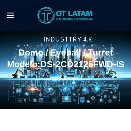
Domo / Eyeball / Turret
Modelo:DS-2CD2125FWD-IS
Home
/
Product
/
Domo / Eyeball / Turret Modelo:DS-2CD2125FWD-IS