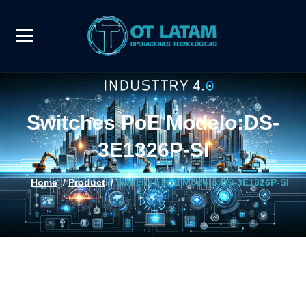
Switches PoE Modelo:DS-
3E1326P-SI
Home
/
Product
/
Switches PoE Modelo:DS-3E1326P-SI