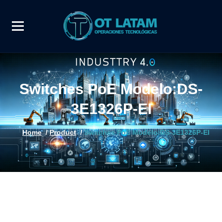
Switches PoE Modelo:DS-
3E1326P-EI
Home
/
Product
/
Switches PoE Modelo:DS-3E1326P-EI