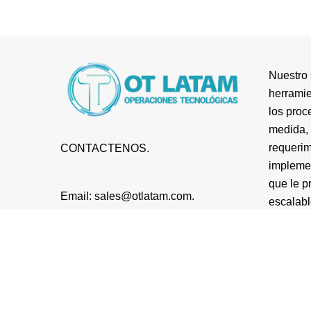
Nuestro 
herramie
los proc
medida, 
requerim
CONTACTENOS.
impleme
que le p
Email: sales@otlatam.com.
escalabl
Telf: +52 449 287 0927 .