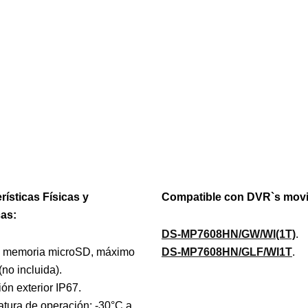
rísticas Físicas y
Compatible con DVR`s movi
cas:
DS-MP7608HN/GW/WI(1T)
.
a memoria microSD, máximo
DS-MP7608HN/GLF/WI1T
.
no incluida).
ión exterior IP67.
tura de operación: -30°C a