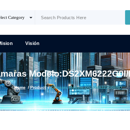
Mision
Visión
maras Modelo:DS2XM6222G0I
Home
/
Product
/
Cámaras Modelo:DS2XM6222G0I/ND