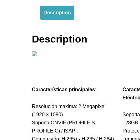
Description
Description
Características principales:
Caracte
Eléctri
Resolución máxima: 2 Megapixel
(1920 × 1080).
Soport
Soporta ONVIF (PROFILE S,
128GB (
PROFILE G) / ISAPI.
Protecc
Compresión: H.265+ / H.265 / H.264+
Tempera