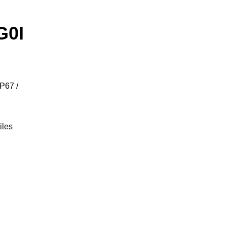
G0I
P67 /
iles