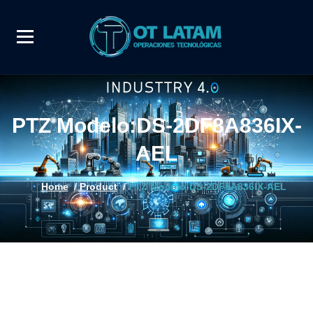
PTZ Modelo:DS-2DF8A836IX-
AEL
Home
/
Product
/
PTZ Modelo:DS-2DF8A836IX-AEL